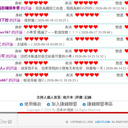
身材
表演
態度
偶那欄填希霏
的評論：
屈原為國投江自盡，我因為妳GGININ
( 2026-06-19 10:52:36 )
身材
表演
態度
腋下控
的評論：
很舒服
( 2026-06-18 15:10:25 )
身材
表演
態度
per567
的評論：
小希霏 餓扁了～～歡迎投餵！！！
( 2026-06-17 15:59:40 )
身材
表演
態度
文
的評論：
太猛啦～
( 2026-06-16 03:09:31 )
身材
表演
態度
木可
的評論：
請把冷氣遙控器交給最可愛的小希
( 2026-06-14 21:51:52 )
身材
表演
態度
人x
的評論：
就算我不在，也希望我的小寶每天有笑容，快樂每一天
( 2026-06-14 21:
身材
表演
態度
s667
的評論：
校花等級 很U
( 2026-06-11 19:20:33 )
主持人個人首頁
|
相片本
|
評價
|
記錄
使用條款
加入賺錢聯盟
賺錢聯盟專區
Copyright © 2026 By
日本AV視頻
All Rights Reserved.