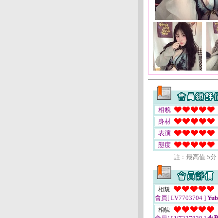
相貌
身材
表演
態度
註﹕最高值 5分
相貌
會員[ LV7703704 ]
Yubi
相貌