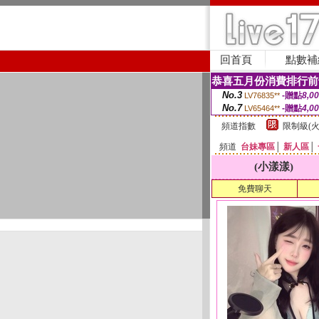
回首頁
點數補
恭喜五月份消費排行前
No.3
-贈點
8,0
LV76835**
No.7
-贈點
4,0
LV65464**
頻道指數
限制級(火
頻道
台妹專區
│
新人區
│
(小漾漾)
免費聊天