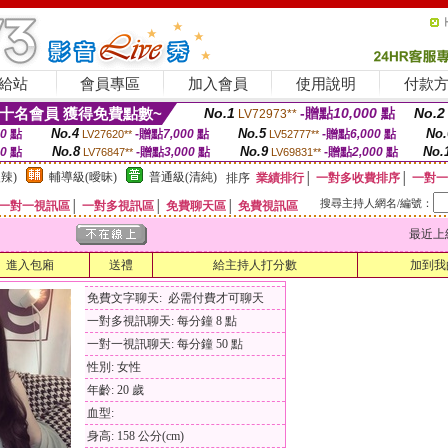
給站
會員專區
加入會員
使用說明
付款
十名會員 獲得免費點數~
No.1
-贈點
10,000
點
No.2
LV72973**
No.4
No.5
No.
00
點
-贈點
7,000
點
-贈點
6,000
點
LV27620**
LV52777**
No.8
No.9
No.
00
點
-贈點
3,000
點
-贈點
2,000
點
LV76847**
LV69831**
辣)
輔導級(曖昧)
普通級(清純)
排序
業績排行
│
一對多收費排序
│
一對一
搜尋主持人網名/編號：
一對一視訊區
│
一對多視訊區
│
免費聊天區
│
免費視訊區
最近上線時間
進入包廂
送禮
給主持人打分數
加到我
免費文字聊天: 必需付費才可聊天
一對多視訊聊天: 每分鐘 8 點
一對一視訊聊天: 每分鐘 50 點
性別: 女性
年齡: 20 歲
血型:
身高: 158 公分(cm)