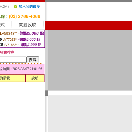
方式
問題反映
-贈點
9,000
點
LV59343**
6
-贈點
5,000
點
LV77023**
10
-贈點
1,000
點
LV71888**
收費排序
 : 2026-08-07 21:01:36
的最愛
說明