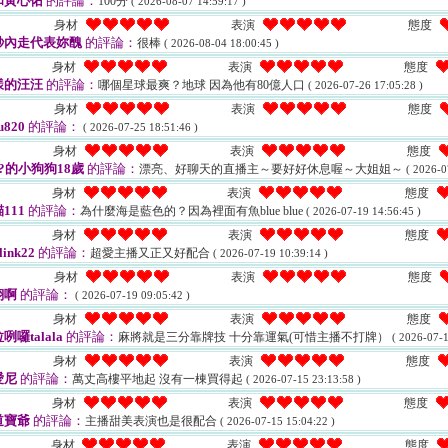
和黃心佑
的評論：
100分
( 2026-08-07 14:59:17 )
身材
表演
態度
秒內走代表妳醜
的評論：
很棒
( 2026-08-04 18:00:45 )
身材
表演
態度
漾的汪汪
的評論：
哪個星球最爽？地球 因為他有80億人口
( 2026-07-26 17:05:28 )
身材
表演
態度
u820
的評論：
( 2026-07-25 18:51:46 )
身材
表演
態度
?的小狗狗18歲
的評論：
漂亮、好聊天的直播主～要好好休息喔～大姐姐～
( 2026-0
身材
表演
態度
111
的評論：
為什麼海是藍色的？因為裡面有魚blue blue
( 2026-07-19 14:56:45 )
身材
表演
態度
link22
的評論：
超愛主播又正又好配合
( 2026-07-19 10:39:14 )
身材
表演
態度
翔啊
的評論：
( 2026-07-19 09:05:42 )
身材
表演
態度
咧囉talala
的評論：
麻將就是三分靠牌技 十分靠運氣(可惜主播不打牌）
( 2026-07-1
身材
表演
態度
愛尼
的評論：
萬丈高樓平地起 沒有一棟買得起
( 2026-07-15 23:13:58 )
身材
表演
態度
道寶爺
的評論：
主播甜美表演也是很配合
( 2026-07-15 15:04:22 )
身材
表演
態度