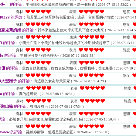
杯杯
的評論：
主播喝冷水尿出來是熱的何嘗不是一個燒貨
( 2026-07-15 13:32:22 )
身材
表演
態度
0329
的評論：
煎蛋愛上荷包蛋到荷包蛋家唱：這是一首煎蛋的小情歌
( 2026-07-14 1
身材
表演
態度
槤忘返蕉奶姬
的評論：
我本來差點上台大 幸好忍到下台才大出來
( 2026-07-13 16:24:5
身材
表演
態度
O
的評論：
小明走在路上小美拍拍他說欸你超會搭的小明就燒起來了
( 2026-07-13 14:
身材
表演
態度
o
的評論：
主播很可愛 很適合聊天~
( 2026-07-12 18:31:38 )
身材
表演
態度
奇儂
的評論：
我負責炒菜做飯，妳負責貌美如花，妳逗我捧，笑似相聲
( 2026-07-10 2
身材
表演
態度
舔大聖猴子
的評論：
有這樣的女友每天回家
( 2026-07-08 19:04:29 )
身材
表演
態度
no
的評論：
真的超可愛..
( 2026-07-08 15:16:34 )
身材
表演
態度
子騎山豬
的評論：
有眉沒有毛
( 2026-07-08 11:07:34 )
身材
表演
態度
評論：
必勝客只能Hot到家 但希霏能給你全時段的Hot
( 2026-07-05 18:50:47 )
身材
表演
態度
hwww
的評論：
雖然妳斷線，但還是要說超正
( 2026-06-26 17:56:50 )